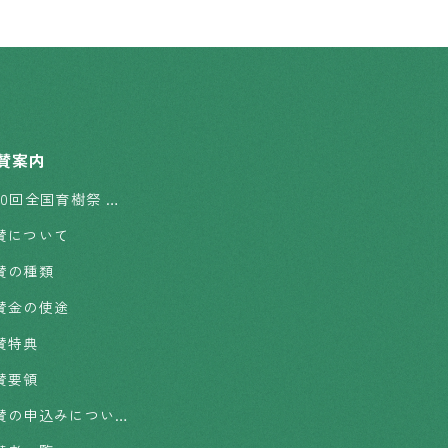
賛案内
第50回全国育樹祭 協賛のお願い
賛について
賛の種類
賛金の使途
賛特典
賛要領
協賛の申込みについて