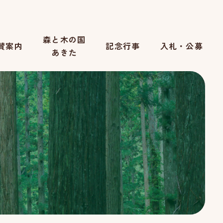
森と木の国
賛案内
記念行事
入札・公募
あきた