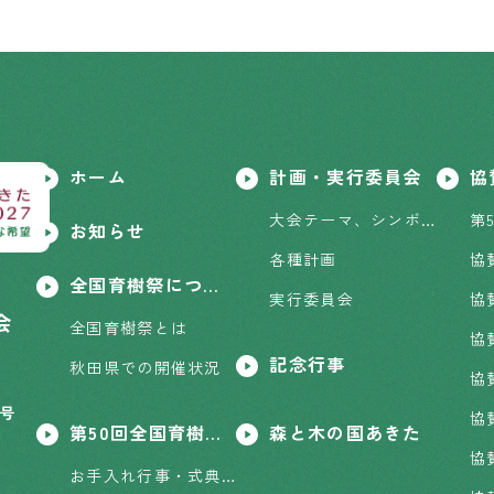
ホーム
計画・実行委員会
協
大会テーマ、シンボルマーク、ポスター原画
お知らせ
各種計画
協
全国育樹祭について
実行委員会
協
会
全国育樹祭とは
協
記念行事
秋田県での開催状況
協
2号
協
第50回全国育樹祭開催概要
森と木の国あきた
お手入れ行事・式典行事