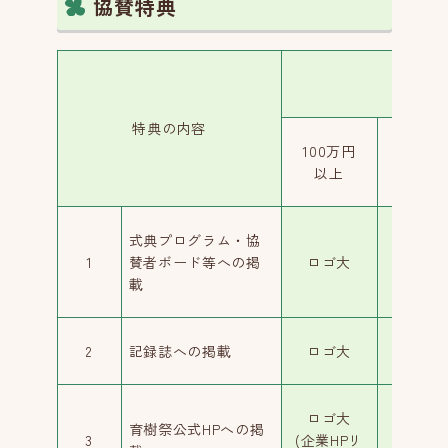
協賛特典
特典の内容
100万円
50万円
以上
以上
式典プログラム・協
1
賛者ボード等への掲
ロゴ大
ロゴ中
載
2
記録誌への掲載
ロゴ大
ロゴ中
ロゴ大
ロゴ中
育樹祭公式HPへの掲
3
(企業HPリ
(企業HP