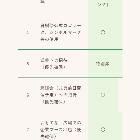
載
ンク)
ンク)
育樹祭公式ロゴマー
4
ク、シンボルマーク
○
○
等の使用
式典への招待
5
特別席
一般席
（優先確保）
懇談会（式典前日開
6
催予定）への招待
○
―
（優先確保）
おもてなし広場での
7
企業ブース出店（優
○
○
先確保）