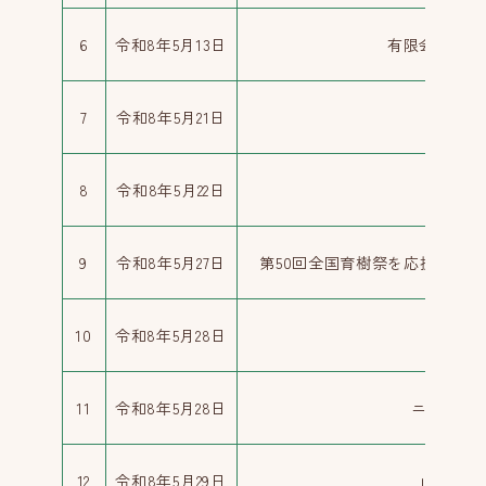
6
令和8年5月13日
有限会社秋田
7
令和8年5月21日
株式
8
令和8年5月22日
有限会
9
令和8年5月27日
第50回全国育樹祭を応援する
10
令和8年5月28日
株式
11
令和8年5月28日
ニプロ株
12
令和8年5月29日
山二環境