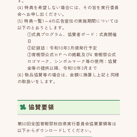
す。
(4) 特典を希望しない場合には、その旨を実行委員
会へお申し出ください。
(5) 特典一覧1～4の広告宣伝の実施期間については
以下のとおりとします。
①式典プログラム、協賛者ボード：式典開催
日
②記録誌：令和10年3月頃発行予定
③育樹祭公式ＨＰへの掲載及び4 育樹祭公式
ロゴマーク、シンボルマーク等の使用：協賛
金等の提供以降、令和10年3月まで
(6) 物品協賛等の場合は、金額に換算し上記と同様
の取扱いをします。
協賛要領
第50回全国育樹祭秋田県実行委員会協賛要領等は
以下からダウンロードしてください。