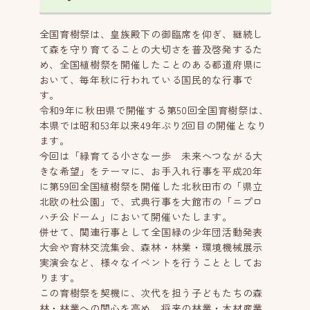
全国育樹祭は、皇族殿下の御臨席を仰ぎ、継続し
て森を守り育てることの大切さを普及啓発するた
め、全国植樹祭を開催したことのある都道府県に
おいて、毎年秋に行われている国民的な行事で
す。
令和9年に秋田県で開催する第50回全国育樹祭は、
本県では昭和53年以来49年ぶり2回目の開催となり
ます。
今回は「緑育てる小さな一歩 未来へつながる大
きな希望」をテーマに、お手入れ行事を平成20年
に第59回全国植樹祭を開催した北秋田市の「県立
北欧の杜公園」で、式典行事を大館市の「ニプロ
ハチ公ドーム」において開催いたします。
併せて、関連行事として全国緑の少年団活動発表
大会や育林交流集会、森林・林業・環境機械展示
実演会など、様々なイベントを行うこととしてお
ります。
この育樹祭を契機に、次代を担う子どもたちの森
林・林業への関心を高め、将来の林業・木材産業