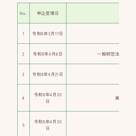
No.
申込受理日
協
1
令和8年3月17日
北日本
2
令和8年4月6日
一般財団法人日本
3
令和8年4月21日
鹿角
令和8年4月30
4
奥山ボー
日
令和8年4月30
5
株式会
日