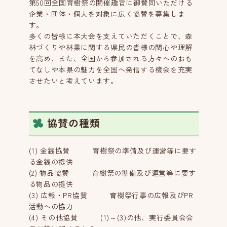
第50回全国育樹祭の開催趣旨に御賛同いただける
企業・団体・個人を対象に広く協賛を募集しま
す。
多くの皆様に本大会を支えていただくことで、森
林づくりや林業に関する県民の皆様の関心や理解
を高め、また、全国から参加される方々へのおも
てなしや本県の魅力を全国へ発信する機会を充実
させたいと考えています。
協賛の種類
(1) 金銭協賛 育樹祭の準備及び運営等に要す
る金銭の提供
(2) 物品協賛 育樹祭の準備及び運営等に要す
る物品の提供
(3) 広報・PR協賛 育樹祭行事の広報及びPR
活動への協力
(4) その他協賛 (1)～(3)の他、実行委員会会