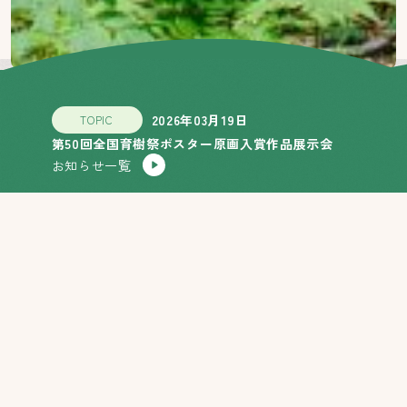
2026年03月19日
TOPIC
第50回全国育樹祭ポスター原画入賞作品展示会
お知らせ一覧
全国育樹祭とは
継続して森を守り育てることの大切さを国民に伝
えるため、昭和52年から全国植樹祭を開催したこ
とのある都道府県において公益社団法人国土緑化