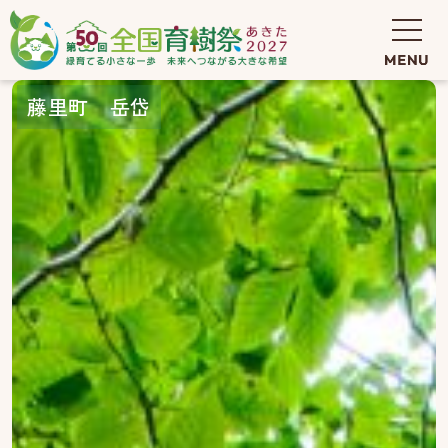
藤里町 岳岱