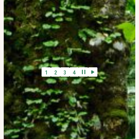
1
2
3
4